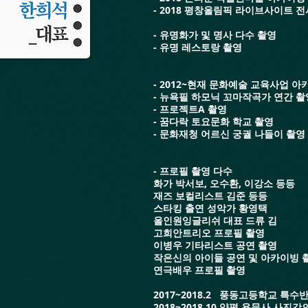
- 2018 평창올림픽 라이브사이트 
- 유명화가 및 명사 다수 촬영
- 유명 레스토랑 촬영
- 2012~현재 문화예술 교육사업 아
- 뉴욕필 하모닉 꼬마작곡가 연간 촬
- 프로젝트A 촬영
- 꿈다락 토요문화 학교 촬영
- 문화재청 어르신 궁궐 나들이 촬영
- 프로필 촬영 다수
화가 박서보, 오수환, 이강소 등등
재즈 보컬리스트 김준 등등
스타킹 출연 성악가 황영택
올인원잉글리쉬 대표 드류 김
고희안트리오 프로필 촬영
이병우 기타리스트 공연 촬영
작은신의 아이들 공연 및 아카이빙 
연극배우 프로필 촬영
2017~2018.2 풍동고등학교 특수
2018~2018.10 양평 용문사 사진강