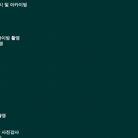
전시 및 아카이빙
카이빙 촬영
영
촬영
반 사진강사
의